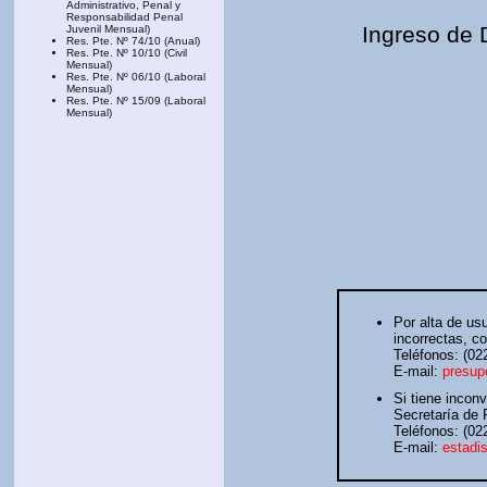
Administrativo, Penal y
Responsabilidad Penal
Ingreso de 
Juvenil Mensual)
Res. Pte. Nº 74/10 (Anual)
Res. Pte. Nº 10/10 (Civil
Mensual)
Res. Pte. Nº 06/10 (Laboral
Mensual)
Res. Pte. Nº 15/09 (Laboral
Mensual)
Por alta de us
incorrectas, c
Teléfonos: (02
E-mail:
presup
Si tiene incon
Secretaría de 
Teléfonos: (02
E-mail:
estadi