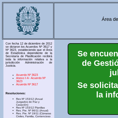
Área de
Con fecha 12 de diciembre de 2012
se dictaron los Acuerdos Nº 3617 y
Nº 3623, estableciendo que el Área
Se encuent
de Estadística dependiente de la
Secretaría de Planificación recibirá
toda la información relativa a la
de Gesti
jurisdicción Administración de
Justicia.
ju
Acuerdo Nº 3623
Anexo I-A - Acuerdo Nº
3623
Se solicit
Acuerdo Nº 3617
la in
Resoluciones:
Res Nº 153/12 (Anual
Juzgados de Paz y
Casación)
Res Nº 153/12 Planillas
Res. Pte. Nº 96/11 (Anual)
Res. Pte. Nº 19/11 (Cámaras
Civiles, Familia, Contencioso